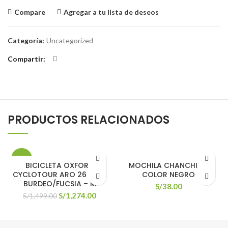
Compare
Agregar a tu lista de deseos
Categoría:
Uncategorized
Compartir
PRODUCTOS RELACIONADOS
-15%
BICICLETA OXFORD
MOCHILA CHANCHITO
CYCLOTOUR ARO 26 6V M
COLOR NEGRO
BURDEO/FUCSIA – M
S/
38.00
El
El
S/
1,274.00
S/
1,499.00
precio
precio
original
actual
era:
es: