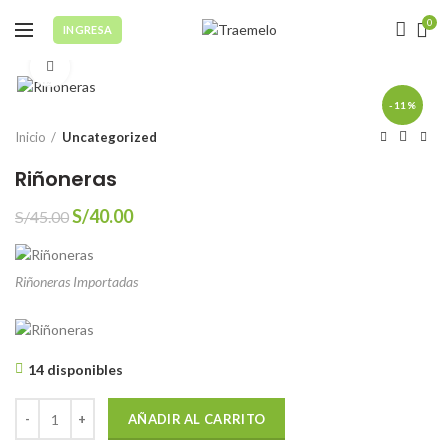
0
INGRESA
Click to enlarge
-11%
Inicio
Uncategorized
Riñoneras
El
El
S/
40.00
S/
45.00
precio
precio
original
actual
era:
es:
Riñoneras Importadas
S/45.00.
S/40.00.
14 disponibles
Riñoneras cantidad
AÑADIR AL CARRITO