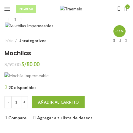
0
INGRESA
Click to enlarge
-11%
Inicio
Uncategorized
Mochilas
El
El
S/
80.00
S/
90.00
precio
precio
original
actual
era:
es:
20 disponibles
S/90.00.
S/80.00.
Mochilas cantidad
AÑADIR AL CARRITO
Compare
Agregar a tu lista de deseos