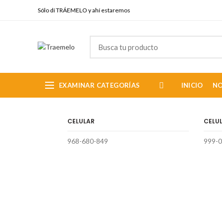
Sólo dí TRÁEMELO y ahí estaremos
EXAMINAR CATEGORÍAS
INICIO
N
CELULAR
CELU
968-680-849
999-