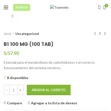
0
INGRESA
Click to enlarge
Inicio
Uncategorized
B1 100 MG (100 TAB)
S/
57.90
Esencial para el metabolismo de carbohidratos y el correcto
funcionamiento del sistema nervioso.
8 disponibles
B1 100 MG (100 TAB) cantidad
AÑADIR AL CARRITO
Compare
Agregar a tu lista de deseos