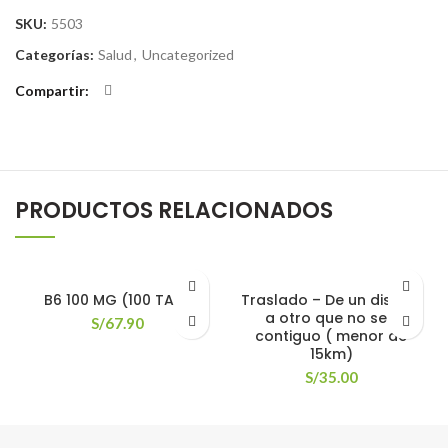
SKU:
5503
Categorías:
Salud
,
Uncategorized
Compartir
PRODUCTOS RELACIONADOS
B6 100 MG (100 TAB)
Traslado – De un distrito
a otro que no sea
S/
67.90
contiguo ( menor de
15km)
S/
35.00