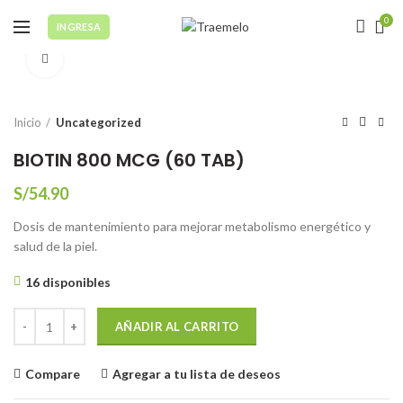
0
INGRESA
Click to enlarge
Inicio
Uncategorized
BIOTIN 800 MCG (60 TAB)
S/
54.90
Dosis de mantenimiento para mejorar metabolismo energético y
salud de la piel.
16 disponibles
BIOTIN 800 MCG (60 TAB) cantidad
AÑADIR AL CARRITO
Compare
Agregar a tu lista de deseos