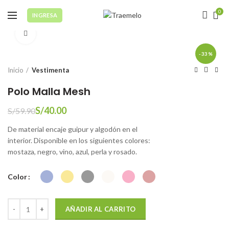
0
INGRESA
Click to enlarge
-33%
Inicio
Vestimenta
Polo Malla Mesh
S/
40.00
S/
59.90
De material encaje guipur y algodón en el
interior. Disponible en los siguientes colores:
mostaza, negro, vino, azul, perla y rosado.
Color
Polo Malla Mesh cantidad
AÑADIR AL CARRITO