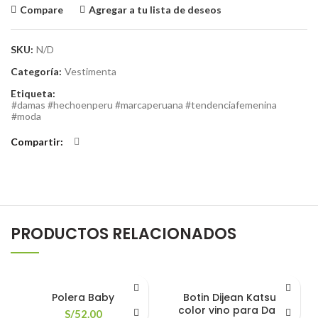
Compare
Agregar a tu lista de deseos
SKU:
N/D
Categoría:
Vestimenta
Etiqueta:
#damas #hechoenperu #marcaperuana #tendenciafemenina
#moda
Compartir
PRODUCTOS RELACIONADOS
Polera Baby
Botin Dijean Katsura
color vino para Dama
S/
52.00