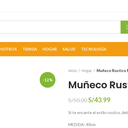
OSOTROS
TIENDA
HOGAR
SALUD
TECNOLOGÍA
Inicio
Hogar
Muñeco Rustico 
-12%
Muñeco Rus
El
El
S/
43.99
S/
50.00
precio
precio
Si te encanta el estilo rustico,
original
actual
era:
es:
MEDIDA: 40cm