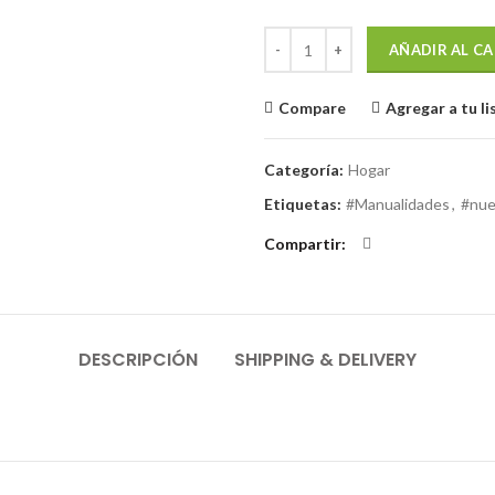
S/50.00.
S/43.9
Muñeco Rustico Navideño cantid
AÑADIR AL C
Compare
Agregar a tu l
Categoría:
Hogar
Etiquetas:
#Manualidades
,
#nu
Compartir
DESCRIPCIÓN
SHIPPING & DELIVERY