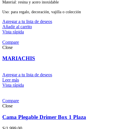
S/45.00.
S/32.00.
Material: resina y acero inoxidable
Uso: para regalo, decoración, vajilla o colección
Agregar a tu lista de deseos
Añadir al carrito
Vista rápida
Compare
Close
MARIACHIS
Agregar a tu lista de deseos
Leer más
Vista rápida
Compare
Close
Cama Plegable Drimer Box 1 Plaza
S/
1,999.00