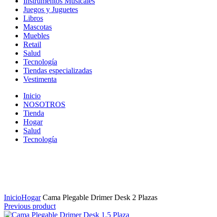
Instrumentos Musicales
Juegos y Juguetes
Libros
Mascotas
Muebles
Retail
Salud
Tecnología
Tiendas especializadas
Vestimenta
Inicio
NOSOTROS
Tienda
Hogar
Salud
Tecnología
Click to enlarge
Inicio
Hogar
Cama Plegable Drimer Desk 2 Plazas
Previous product