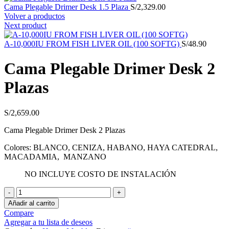
Cama Plegable Drimer Desk 1.5 Plaza
S/
2,329.00
Volver a productos
Next product
A-10,000IU FROM FISH LIVER OIL (100 SOFTG)
S/
48.90
Cama Plegable Drimer Desk 2
Plazas
S/
2,659.00
Cama Plegable Drimer Desk 2 Plazas
Colores: BLANCO, CENIZA, HABANO, HAYA CATEDRAL,
MACADAMIA, MANZANO
NO INCLUYE COSTO DE INSTALACIÓN
Cama
Plegable
Añadir al carrito
Drimer
Compare
Desk
Agregar a tu lista de deseos
2