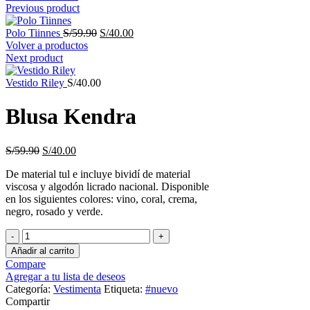
Previous product
El
El
Polo Tiinnes
S/
59.90
S/
40.00
precio
precio
Volver a productos
original
actual
Next product
era:
es:
S/59.90.
S/40.00.
Vestido Riley
S/
40.00
Blusa Kendra
El
El
S/
59.90
S/
40.00
precio
precio
De material tul e incluye bividí de material
original
actual
viscosa y algodón licrado nacional. Disponible
era:
es:
en los siguientes colores: vino, coral, crema,
S/59.90.
S/40.00.
negro, rosado y verde.
Blusa
Kendra
Añadir al carrito
cantidad
Compare
Agregar a tu lista de deseos
Categoría:
Vestimenta
Etiqueta:
#nuevo
Compartir