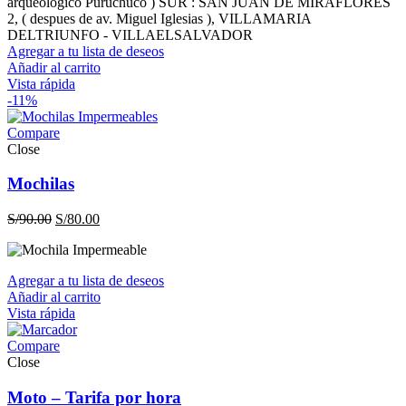
arqueológico Puruchuco ) SUR : SAN JUAN DE MIRAFLORES
2, ( despues de av. Miguel Iglesias ), VILLAMARIA
DELTRIUNFO - VILLAELSALVADOR
Agregar a tu lista de deseos
Añadir al carrito
Vista rápida
-11%
Compare
Close
Mochilas
El
El
S/
90.00
S/
80.00
precio
precio
original
actual
era:
es:
Agregar a tu lista de deseos
S/90.00.
S/80.00.
Añadir al carrito
Vista rápida
Compare
Close
Moto – Tarifa por hora