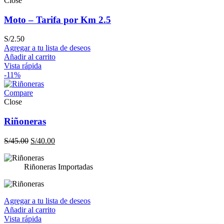
Close
Moto – Tarifa por Km 2.5
S/
2.50
Agregar a tu lista de deseos
Añadir al carrito
Vista rápida
-11%
Compare
Close
Riñoneras
El
El
S/
45.00
S/
40.00
precio
precio
original
actual
Riñoneras Importadas
era:
es:
S/45.00.
S/40.00.
Agregar a tu lista de deseos
Añadir al carrito
Vista rápida