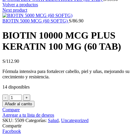
Volver a productos
Next product
BIOTIN 5000 MCG (60 SOFTG)
S/
86.90
BIOTIN 10000 MCG PLUS
KERATIN 100 MG (60 TAB)
S/
112.90
Fórmula intensiva para fortalecer cabello, piel y uñas, mejorando su
crecimiento y resistencia.
14 disponibles
BIOTIN
10000
Añadir al carrito
MCG
Compare
PLUS
Agregar a tu lista de deseos
KERATIN
SKU:
5509
Categorías:
Salud
,
Uncategorized
100
Compartir
MG
Facebook