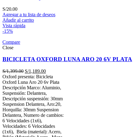
S/
20.00
Agregar a tu lista de deseos
Añadir al carrito
Vista rápida
-15%
Compare
Close
BICICLETA OXFORD LUNA ARO 20 6V PLATA
El
El
S/
1,399.00
S/
1,189.00
precio
precio
Oxford presenta: Bicicleta
original
actual
Oxford Luna Aro 20 6v Plata
era:
es:
Descripción Marco: Aluminio,
S/1,399.00.
S/1,189.00.
Suspensión: Delantera,
Descripción suspensión: 30mm
Suspension Delantera, Aro:20,
Horquilla: 30mm Suspension
Delantera, Numero de cambios:
6 Velocidades (1x6),
Velocidades: 6 Velocidades
(1x6),
Biela (material): Acero,