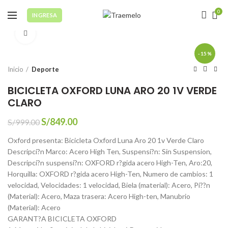
0
INGRESA
Click to enlarge
-15%
Inicio
Deporte
BICICLETA OXFORD LUNA ARO 20 1V VERDE
CLARO
El
El
S/
849.00
S/
999.00
precio
precio
Oxford presenta: Bicicleta Oxford Luna Aro 20 1v Verde Claro
original
actual
Descripci?n Marco: Acero High Ten, Suspensi?n: Sin Suspension,
era:
es:
Descripci?n suspensi?n: OXFORD r?gida acero High-Ten, Aro:20,
S/999.00.
S/849.00.
Horquilla: OXFORD r?gida acero High-Ten, Numero de cambios: 1
velocidad, Velocidades: 1 velocidad, Biela (material): Acero, Pi??n
(Material): Acero, Maza trasera: Acero High-ten, Manubrio
(Material): Acero
GARANT?A BICICLETA OXFORD