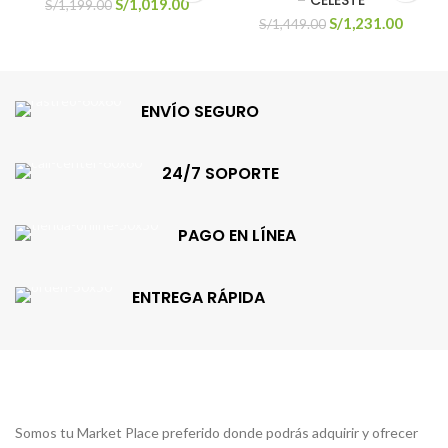
– CELESTE
El
El
S/
1,019.00
S/
1,199.00
precio
precio
El
El
S/
1,231.00
S/
1,449.00
original
actual
precio
precio
era:
es:
original
actual
S/1,199.00.
S/1,019.00.
era:
es:
S/1,449.00.
S/1,23
ENVÍO SEGURO
24/7 SOPORTE
PAGO EN LÍNEA
ENTREGA RÁPIDA
Somos tu Market Place preferido donde podrás adquirir y ofrecer