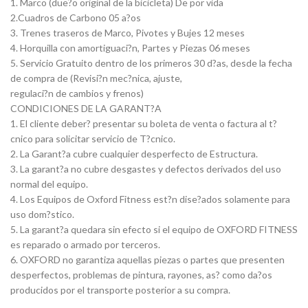
1. Marco (due?o original de la bicicleta) De por vida
2.Cuadros de Carbono 05 a?os
3. Trenes traseros de Marco, Pivotes y Bujes 12 meses
4. Horquilla con amortiguaci?n, Partes y Piezas 06 meses
5. Servicio Gratuito dentro de los primeros 30 d?as, desde la fecha
de compra de (Revisi?n mec?nica, ajuste,
regulaci?n de cambios y frenos)
CONDICIONES DE LA GARANT?A
1. El cliente deber? presentar su boleta de venta o factura al t?
cnico para solicitar servicio de T?cnico.
2. La Garant?a cubre cualquier desperfecto de Estructura.
3. La garant?a no cubre desgastes y defectos derivados del uso
normal del equipo.
4. Los Equipos de Oxford Fitness est?n dise?ados solamente para
uso dom?stico.
5. La garant?a quedara sin efecto si el equipo de OXFORD FITNESS
es reparado o armado por terceros.
6. OXFORD no garantiza aquellas piezas o partes que presenten
desperfectos, problemas de pintura, rayones, as? como da?os
producidos por el transporte posterior a su compra.