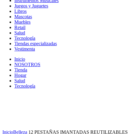
Instrumentos Musicales
Juegos y Juguetes
Libros
Mascotas
Muebles
Retail
Salud
Tecnología
Tiendas especializadas
Vestimenta
Inicio
NOSOTROS
Tienda
Hogar
Salud
Tecnología
Click to enlarge
Inicio
Belleza
12 PESTAÑAS IMANTADAS REUTILIZABLES