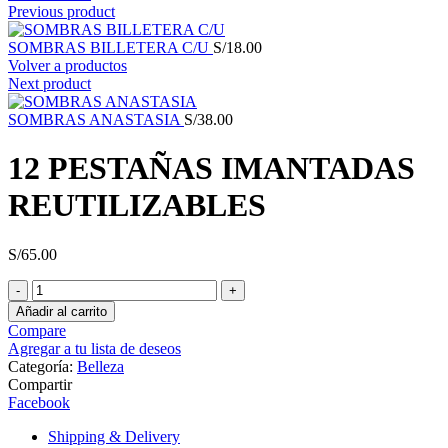
Previous product
SOMBRAS BILLETERA C/U
S/
18.00
Volver a productos
Next product
SOMBRAS ANASTASIA
S/
38.00
12 PESTAÑAS IMANTADAS
REUTILIZABLES
S/
65.00
12
PESTAÑAS
Añadir al carrito
IMANTADAS
Compare
REUTILIZABLES
Agregar a tu lista de deseos
cantidad
Categoría:
Belleza
Compartir
Facebook
Shipping & Delivery